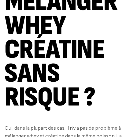
MÉLANGER
WHEY
CRÉATINE
SANS
RISQUE ?
Oui, dans la plupart des cas, il n’y a pas de problème à
mélanger whey et créatine dans la même boisson. La