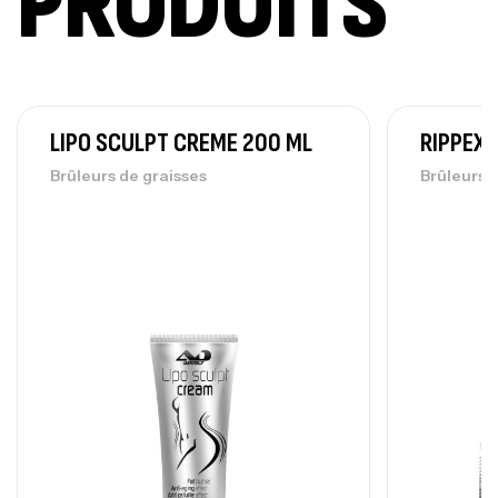
PRODUITS
LIPO SCULPT CREME 200 ML
RIPPEX 
Brûleurs de graisses
Brûleurs 